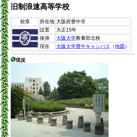
旧制浪速高等学校
校章
所在地
大阪府豊中市
設置
大正15年
後身
大阪大学
教養部北校
現在
大阪大学豊中キャンパス
（
地図
）
現況