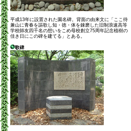
平成13年に設置された園名碑。背面の由来文に「ここ待
兼山に青春を謳歌し知・徳・体を錬磨した旧制浪速高等
学校師友四千名の想いをこめ母校創立75周年記念植樹の
佳き日にこの碑を建てる」とある。
歌碑