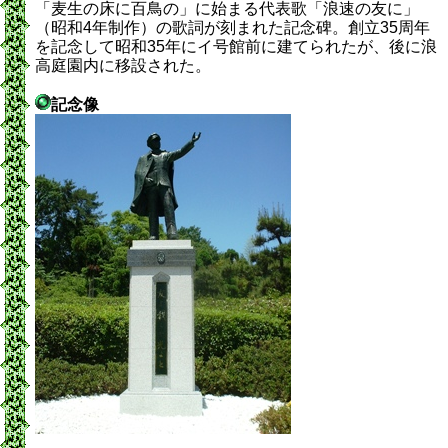
「麦生の床に百鳥の」に始まる代表歌「浪速の友に」
（昭和4年制作）の歌詞が刻まれた記念碑。創立35周年
を記念して昭和35年にイ号館前に建てられたが、後に浪
高庭園内に移設された。
記念像