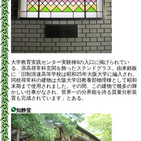
大学教育実践センター実験棟IIの入口に掲げられてい
る、浪高尋常科玄関を飾ったステンドグラス。由来銘板
に「旧制浪速高等学校は昭和25年大阪大学に編入され、
同校尋常科の建物は大阪大学旧教養部物理棟として昭和
末期まで使用されました。その間、この建物で幾多の輝
かしい仕事がなされ、世界一の分界能を誇る質量分析装
置も完成されています」とある。
知静堂