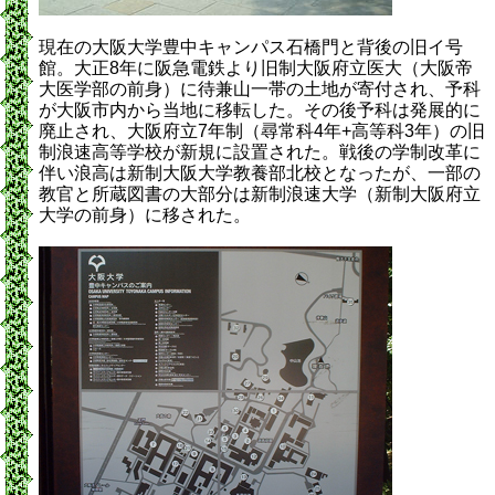
現在の大阪大学豊中キャンパス石橋門と背後の旧イ号
館。大正8年に阪急電鉄より旧制大阪府立医大（大阪帝
大医学部の前身）に待兼山一帯の土地が寄付され、予科
が大阪市内から当地に移転した。その後予科は発展的に
廃止され、大阪府立7年制（尋常科4年+高等科3年）の旧
制浪速高等学校が新規に設置された。戦後の学制改革に
伴い浪高は新制大阪大学教養部北校となったが、一部の
教官と所蔵図書の大部分は新制浪速大学（新制大阪府立
大学の前身）に移された。