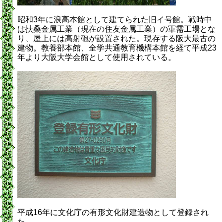
昭和3年に浪高本館として建てられた旧イ号館。戦時中
は扶桑金属工業（現在の住友金属工業）の軍需工場とな
り、屋上には高射砲が設置された。現存する阪大最古の
建物。教養部本館、全学共通教育機構本館を経て平成23
年より大阪大学会館として使用されている。
平成16年に文化庁の有形文化財建造物として登録され
た。