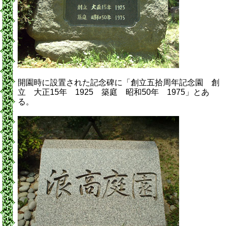
開園時に設置された記念碑に「創立五拾周年記念園 創
立 大正15年 1925 築庭 昭和50年 1975」とあ
る。