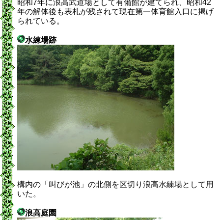
昭和7年に浪高武道場として有備館が建てられ、昭和42
年の解体後も表札が残されて現在第一体育館入口に掲げ
られている。
水練場跡
構内の「叫びが池」の北側を区切り浪高水練場として用
いた。
浪高庭園