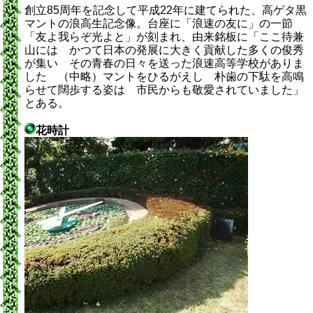
創立85周年を記念して平成22年に建てられた、高ゲタ黒
マントの浪高生記念像。台座に「浪速の友に」の一節
「友よ我らぞ光よと」が刻まれ、由来銘板に「ここ待兼
山には かつて日本の発展に大きく貢献した多くの俊秀
が集い その青春の日々を送った浪速高等学校がありま
した （中略）マントをひるがえし 朴歯の下駄を高鳴
らせて闊歩する姿は 市民からも敬愛されていました」
とある。
花時計