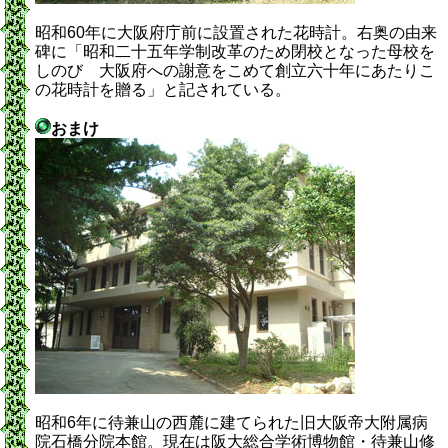
昭和60年に大阪府庁前に設置された花時計。右奥の由来
碑に「昭和二十五年学制改革のため閉校となった母校を
しのび 大阪府への謝意をこめて創立六十年にあたりこ
の花時計を贈る」と記されている。
おまけ
昭和6年に待兼山の西麓に建てられた旧大阪帝大附属病
院石橋分院本館。現在は阪大総合学術博物館・待兼山修