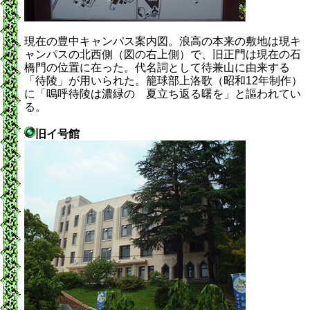
現在の豊中キャンパス案内図。浪高の本来の敷地は現キ
ャンパスの北西側（図の右上側）で、旧正門は現在の石
橋門の位置に在った。代名詞として待兼山に由来する
「待陵」が用いられた。籠球部上洛歌（昭和12年制作）
に「嗚呼待陵は濃緑の 夏立ち返る曙を」と謳われてい
る。
旧イ号館